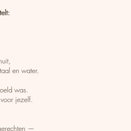
lt:
uit,
taal en water.
doeld was.
oor jezelf.
gerechten —