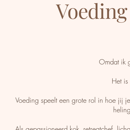
Voeding 
Omdat ik g
Het is
Voeding speelt een grote rol in hoe jij je
heling
Als gepassioneerd kok, retreatchef, li