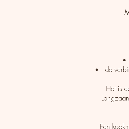
M
de verbi
Het is 
Langzaam,
Een kookm