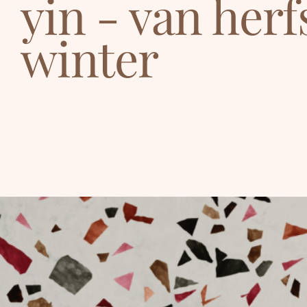
yin - van herf
winter