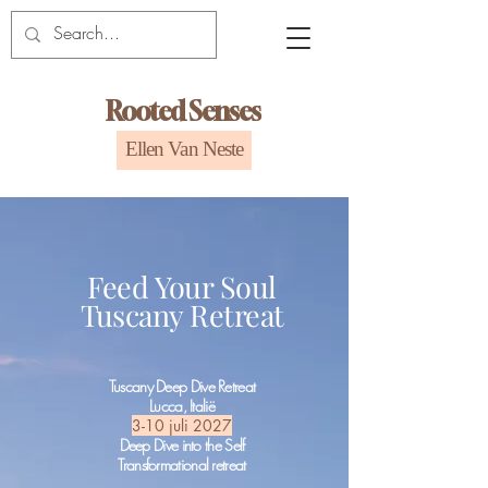
Rooted Senses
Ellen Van Neste
Feed Your Soul
Tuscany Retreat
Tuscany Deep Dive Retreat
Lucca, Italië
3-10 juli 2027
Deep Dive into the Self
Transformational retreat