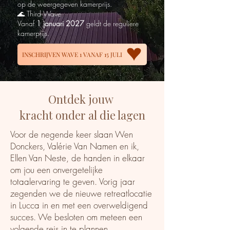
op de weergegeven kamerprijs.
🌊 Third Wave
Vanaf
1 januari 2027
geldt de reguliere
kamerprijs.
INSCHRIJVEN WAVE 1 VANAF 15 JULI
Ontdek jouw
kracht onder al die lagen
Voor de negende keer slaan Wen
Donckers, Valérie Van Namen en ik,
Ellen Van Neste, de handen in elkaar
om jou een onvergetelijke
totaalervaring te geven. Vorig jaar
zegenden we de nieuwe retreatlocatie
in Lucca in en met een overweldigend
succes. We besloten om meteen een
volgende reis in te plannen.