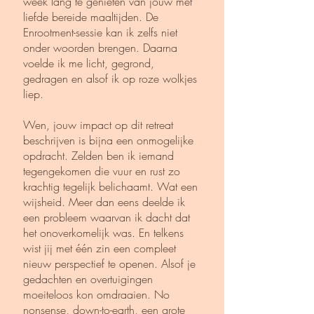
week lang te genieten van jouw met
liefde bereide maaltijden. De
Enrootment-sessie kan ik zelfs niet
onder woorden brengen. Daarna
voelde ik me licht, gegrond,
gedragen en alsof ik op roze wolkjes
liep.
Wen, jouw impact op dit retreat
beschrijven is bijna een onmogelijke
opdracht. Zelden ben ik iemand
tegengekomen die vuur en rust zo
krachtig tegelijk belichaamt. Wat een
wijsheid. Meer dan eens deelde ik
een probleem waarvan ik dacht dat
het onoverkomelijk was. En telkens
wist jij met één zin een compleet
nieuw perspectief te openen. Alsof je
gedachten en overtuigingen
moeiteloos kon omdraaien. No
nonsense, down-to-earth, een grote