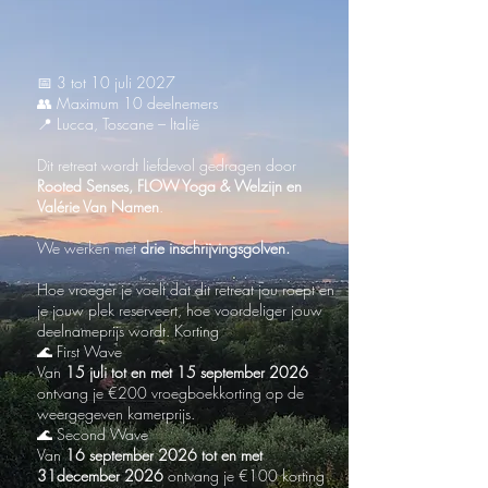
📅 3 tot 10 juli 2027
👥 Maximum 10 deelnemers
📍 Lucca, Toscane – Italië
Dit retreat wordt liefdevol gedragen door
Rooted Senses, FLOW Yoga & Welzijn en
Valérie Van Namen
.
We werken met
drie inschrijvingsgolven.
Hoe vroeger je voelt dat dit retreat jou roept en
je jouw plek reserveert, hoe voordeliger jouw
deelnameprijs wordt. Korting
🌊 First Wave
Van
15 juli tot en met 15 september 2026
ontvang je €200 vroegboekkorting op de
weergegeven kamerprijs.
🌊 Second Wave
Van
16 september 2026 tot en met
31december 2026
ontvang je €100 korting