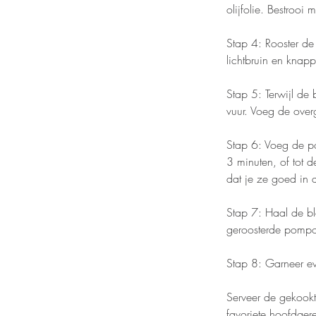
olijfolie. Bestrooi
Stap 4: Rooster d
lichtbruin en knapp
Stap 5: Terwijl de
vuur. Voeg de overg
Stap 6: Voeg de po
3 minuten, of tot 
dat je ze goed in
Stap 7: Haal de bl
geroosterde pompoe
Stap 8: Garneer eve
Serveer de gekookt
favoriete hoofdgere