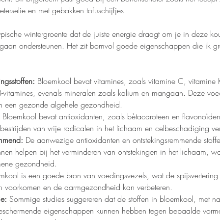
terselie en met gebakken tofuschijfjes.
ypische wintergroente dat de juiste energie draagt om je in deze ko
gaan ondersteunen. Het zit bomvol goede eigenschappen die ik g
ngsstoffen:
 Bloemkool bevat vitamines, zoals vitamine C, vitamine 
 B-vitamines, evenals mineralen zoals kalium en mangaan. Deze voed
an een gezonde algehele gezondheid.
 Bloemkool bevat antioxidanten, zoals bètacaroteen en flavonoïden
 bestrijden van vrije radicalen in het lichaam en celbeschadiging v
emmend:
 De aanwezige antioxidanten en ontstekingsremmende stoffe
en helpen bij het verminderen van ontstekingen in het lichaam, wat
mene gezondheid.
mkool is een goede bron van voedingsvezels, wat de spijsvertering 
an voorkomen en de darmgezondheid kan verbeteren.
ie:
 Sommige studies suggereren dat de stoffen in bloemkool, met n
 beschermende eigenschappen kunnen hebben tegen bepaalde vorm