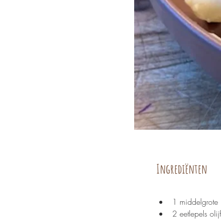
Ingrediënten
1 middelgrote 
2 eetlepels olij