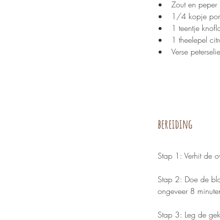
Zout en peper
1/4 kopje pom
1 teentje knofl
1 theelepel ci
Verse peterseli
bereiding
Stap 1: Verhit de
Stap 2: Doe de bl
ongeveer 8 minuten,
Stap 3: Leg de gek