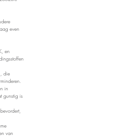
udere 
raag even 
K, en 
ingsstoffen 
, die 
erminderen.
n in 
 gunstig is 
bevordert, 
ame 
en van 