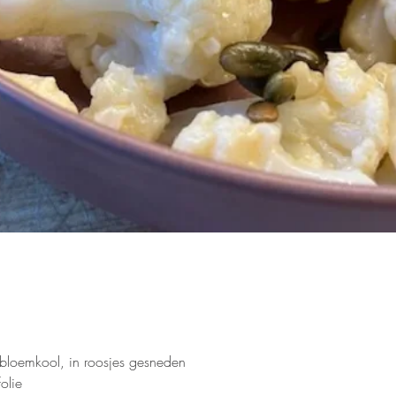
bloemkool, in roosjes gesneden
folie