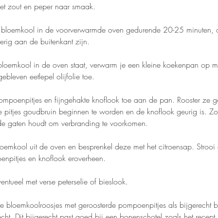
 met zout en peper naar smaak.
e bloemkool in de voorverwarmde oven gedurende 20-25 minuten, of
erig aan de buitenkant zijn.
 bloemkool in de oven staat, verwarm je een kleine koekenpan op 
ebleven eetlepel olijfolie toe.
mpoenpitjes en fijngehakte knoflook toe aan de pan. Rooster ze 
de pitjes goudbruin beginnen te worden en de knoflook geurig is. Zo
 de gaten houdt om verbranding te voorkomen.
oemkool uit de oven en besprenkel deze met het citroensap. Strooi
npitjes en knoflook eroverheen.
ntueel met verse peterselie of bieslook.
e bloemkoolroosjes met geroosterde pompoenpitjes als bijgerecht bi
cht. Dit bijgerecht past goed bij een bonenschotel zoals het recept