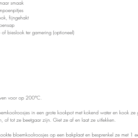
 naar smaak
poenpitjes
ook, fijngehakt
troensap
e of bieslook ter garnering (optioneel)
 oven voor op 200°C.
oemkoolroosjes in een grote kookpot met kokend water en kook ze
 of tot ze beetgaar zijn. Giet ze af en laat ze uitlekken.
ookte bloemkoolroosjes op een bakplaat en besprenkel ze met 1 ee