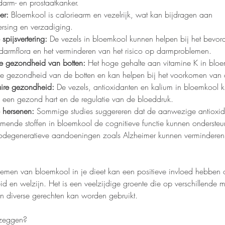
darm- en prostaatkanker.
er:
 Bloemkool is caloriearm en vezelrijk, wat kan bijdragen aan 
rsing en verzadiging.
pijsvertering:
 De vezels in bloemkool kunnen helpen bij het bevor
armflora en het verminderen van het risico op darmproblemen.
e gezondheid van botten:
 Het hoge gehalte aan vitamine K in bloe
de gezondheid van de botten en kan helpen bij het voorkomen van 
ire gezondheid:
 De vezels, antioxidanten en kalium in bloemkool 
 een gezond hart en de regulatie van de bloeddruk.
 hersenen:
 Sommige studies suggereren dat de aanwezige antioxid
mmende stoffen in bloemkool de cognitieve functie kunnen ondersteu
rodegeneratieve aandoeningen zoals Alzheimer kunnen verminderen
emen van bloemkool in je dieet kan een positieve invloed hebben 
d en welzijn. Het is een veelzijdige groente die op verschillende 
n diverse gerechten kan worden gebruikt.
 zeggen?