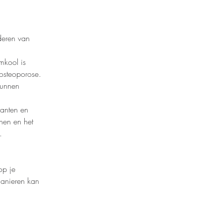
deren van 
mkool is 
osteoporose.
kunnen 
anten en 
nen en het 
.
op je 
manieren kan 