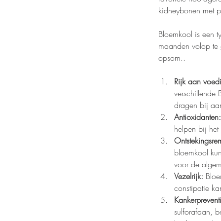
kidneybonen met pe
Bloemkool is een t
maanden volop te 
opsom..
Rijk aan voedi
verschillende
dragen bij a
Antioxidanten:
helpen bij het
Ontstekingsr
bloemkool kunn
voor de alge
Vezelrijk:
 Bloe
constipatie k
Kankerprevent
sulforafaan,