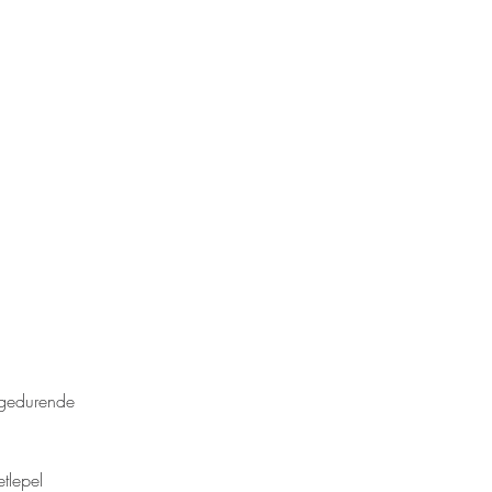
 gedurende 
tlepel 