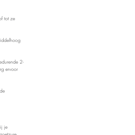
 tot ze 
middelhoog 
gedurende 2-
rg ervoor 
 de 
j je 
 zoetzure 